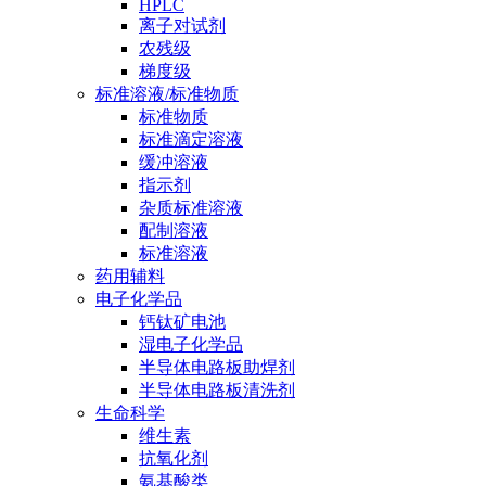
HPLC
离子对试剂
农残级
梯度级
标准溶液/标准物质
标准物质
标准滴定溶液
缓冲溶液
指示剂
杂质标准溶液
配制溶液
标准溶液
药用辅料
电子化学品
钙钛矿电池
湿电子化学品
半导体电路板助焊剂
半导体电路板清洗剂
生命科学
维生素
抗氧化剂
氨基酸类