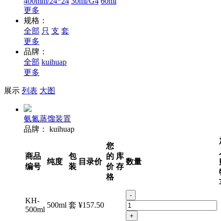
400mm/24*24
30ml/G4
60ml
更多
规格：
全部
只
支
套
更多
品牌：
全部
kuihuap
更多
展示
列表
大图
氨氮蒸馏装置
品牌：
kuihuap
您
商品
包
的
库
纯度
目录价
数量
编号
装
价
存
格
-
KH-
500ml
套
¥157.50
500ml
+