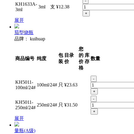
-
KH1633A-
3ml
支
¥12.38
3ml
+
展开
茄型烧瓶
品牌：
kuihuap
您
包
目录
的
库
商品编号
纯度
数量
装
价
价
存
格
-
KH5011-
100ml/24#
只
¥23.63
100ml/24#
+
-
KH5011-
250ml/24#
只
¥31.50
250ml/24#
+
展开
量瓶(A级)