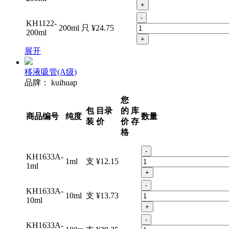
+
-
KH1122-
200ml
只
¥24.75
200ml
+
展开
移液吸管(A级)
品牌：
kuihuap
您
包
目录
的
库
商品编号
纯度
数量
装
价
价
存
格
-
KH1633A-
1ml
支
¥12.15
1ml
+
-
KH1633A-
10ml
支
¥13.73
10ml
+
-
KH1633A-