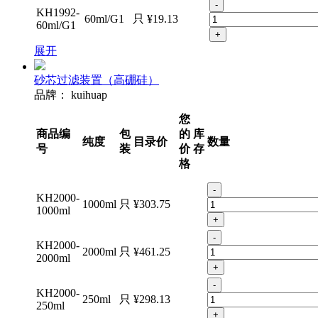
-
KH1992-
60ml/G1
只
¥19.13
60ml/G1
+
展开
砂芯过滤装置（高硼硅）
品牌：
kuihuap
您
商品编
包
的
库
纯度
目录价
数量
号
装
价
存
格
-
KH2000-
1000ml
只
¥303.75
1000ml
+
-
KH2000-
2000ml
只
¥461.25
2000ml
+
-
KH2000-
250ml
只
¥298.13
250ml
+