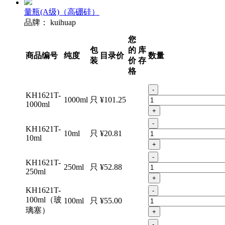
量瓶(A级)（高硼硅）
品牌：
kuihuap
您
包
的
库
商品编号
纯度
目录价
数量
装
价
存
格
-
KH1621T-
1000ml
只
¥101.25
1000ml
+
-
KH1621T-
10ml
只
¥20.81
10ml
+
-
KH1621T-
250ml
只
¥52.88
250ml
+
KH1621T-
-
100ml（玻
100ml
只
¥55.00
璃塞）
+
-