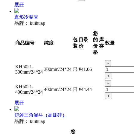
展开
直形冷凝管
品牌：
kuihuap
您
包
目录
的
库
商品编号
纯度
数量
装
价
价
存
格
-
KH5021-
300mm/24*24
只
¥41.06
300mm/24*24
+
-
KH5021-
400mm/24*24
只
¥44.44
400mm/24*24
+
展开
短颈三角漏斗（高硼硅）
品牌：
kuihuap
您