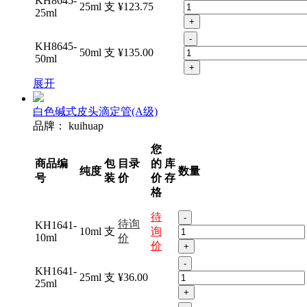
KH8645-
25ml
支
¥123.75
25ml
+
-
KH8645-
50ml
支
¥135.00
50ml
+
展开
白色碱式皮头滴定管(A级)
品牌：
kuihuap
您
商品编
包
目录
的
库
纯度
数量
号
装
价
价
存
格
待
-
待询
KH1641-
10ml
支
询
10ml
价
价
+
-
KH1641-
25ml
支
¥36.00
25ml
+