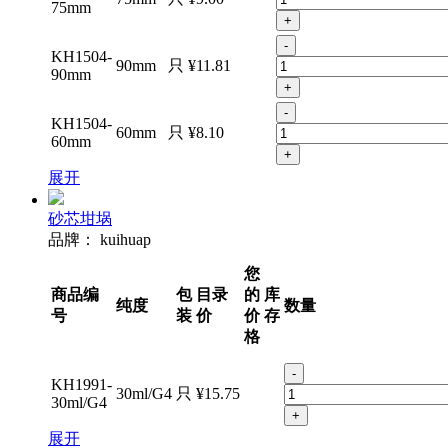
75mm
+
-
KH1504-
90mm
只
¥11.81
90mm
+
-
KH1504-
60mm
只
¥8.10
60mm
+
展开
砂芯坩埚
品牌：
kuihuap
您
商品编
包
目录
的
库
纯度
数量
号
装
价
价
存
格
-
KH1991-
30ml/G4
只
¥15.75
30ml/G4
+
展开