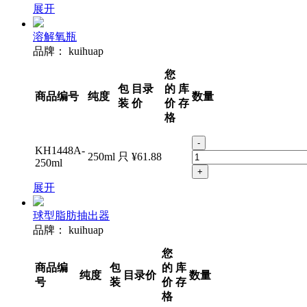
展开
溶解氧瓶
品牌：
kuihuap
您
包
目录
的
库
商品编号
纯度
数量
装
价
价
存
格
-
KH1448A-
250ml
只
¥61.88
250ml
+
展开
球型脂肪抽出器
品牌：
kuihuap
您
商品编
包
的
库
纯度
目录价
数量
号
装
价
存
格