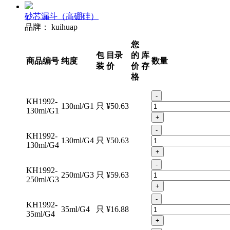
砂芯漏斗（高硼硅）
品牌：
kuihuap
您
包
目录
的
库
商品编号
纯度
数量
装
价
价
存
格
-
KH1992-
130ml/G1
只
¥50.63
130ml/G1
+
-
KH1992-
130ml/G4
只
¥50.63
130ml/G4
+
-
KH1992-
250ml/G3
只
¥59.63
250ml/G3
+
-
KH1992-
35ml/G4
只
¥16.88
35ml/G4
+