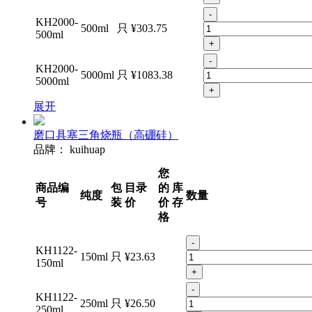
-
KH2000-
500ml
只
¥303.75
500ml
+
-
KH2000-
5000ml
只
¥1083.38
5000ml
+
展开
磨口具塞三角烧瓶（高硼硅）
品牌：
kuihuap
您
商品编
包
目录
的
库
纯度
数量
号
装
价
价
存
格
-
KH1122-
150ml
只
¥23.63
150ml
+
-
KH1122-
250ml
只
¥26.50
250ml