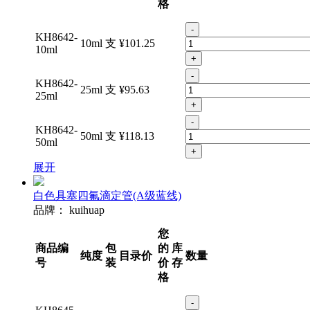
格
-
KH8642-
10ml
支
¥101.25
10ml
+
-
KH8642-
25ml
支
¥95.63
25ml
+
-
KH8642-
50ml
支
¥118.13
50ml
+
展开
白色具塞四氟滴定管(A级蓝线)
品牌：
kuihuap
您
商品编
包
的
库
纯度
目录价
数量
号
装
价
存
格
-