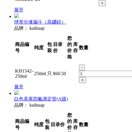
+
展开
球形分液漏斗（高硼硅）
品牌：
kuihuap
您
商品编
包
目录
的
库
纯度
数量
号
装
价
价
存
格
-
KH1542-
250ml
只
¥60.50
250ml
+
展开
白色具塞四氟滴定管(A级)
品牌：
kuihuap
您
商品编
包
的
库
纯度
目录价
数量
号
装
价
存