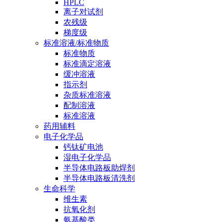
HPLC
离子对试剂
农残级
梯度级
标准溶液/标准物质
标准物质
标准滴定溶液
缓冲溶液
指示剂
杂质标准溶液
配制溶液
标准溶液
药用辅料
电子化学品
钙钛矿电池
湿电子化学品
半导体电路板助焊剂
半导体电路板清洗剂
生命科学
维生素
抗氧化剂
氨基酸类