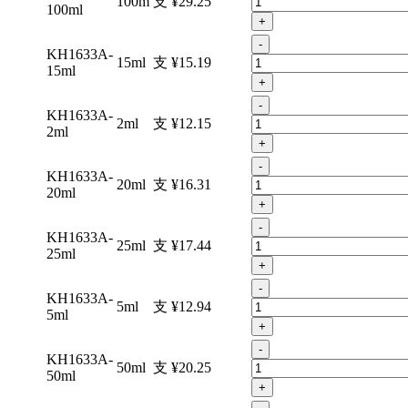
100m
支
¥29.25
100ml
+
-
KH1633A-
15ml
支
¥15.19
15ml
+
-
KH1633A-
2ml
支
¥12.15
2ml
+
-
KH1633A-
20ml
支
¥16.31
20ml
+
-
KH1633A-
25ml
支
¥17.44
25ml
+
-
KH1633A-
5ml
支
¥12.94
5ml
+
-
KH1633A-
50ml
支
¥20.25
50ml
+