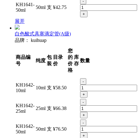
-
KH1641-
50ml
支
¥42.75
50ml
+
展开
白色酸式具塞滴定管(A级)
品牌：
kuihuap
您
商品编
包
目录
的
库
纯度
数量
号
装
价
价
存
格
-
KH1642-
10ml
支
¥58.50
10ml
+
-
KH1642-
25ml
支
¥66.38
25ml
+
-
KH1642-
50ml
支
¥76.50
50ml
+