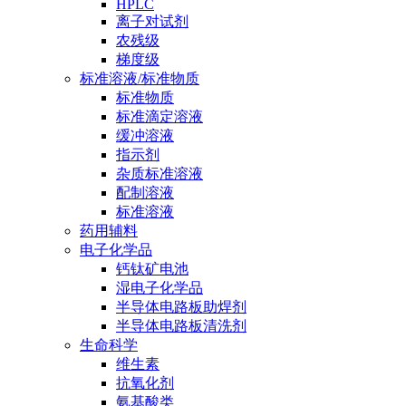
HPLC
离子对试剂
农残级
梯度级
标准溶液/标准物质
标准物质
标准滴定溶液
缓冲溶液
指示剂
杂质标准溶液
配制溶液
标准溶液
药用辅料
电子化学品
钙钛矿电池
湿电子化学品
半导体电路板助焊剂
半导体电路板清洗剂
生命科学
维生素
抗氧化剂
氨基酸类