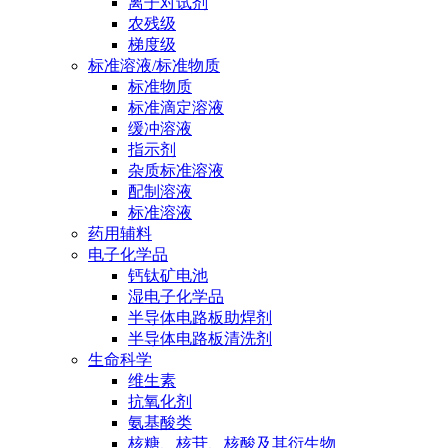
离子对试剂
农残级
梯度级
标准溶液/标准物质
标准物质
标准滴定溶液
缓冲溶液
指示剂
杂质标准溶液
配制溶液
标准溶液
药用辅料
电子化学品
钙钛矿电池
湿电子化学品
半导体电路板助焊剂
半导体电路板清洗剂
生命科学
维生素
抗氧化剂
氨基酸类
核糖、核苷、核酸及其衍生物