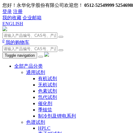
您好！永华化学股份有限公司欢迎您！
0512-52549999 5254698
登录
注册
我的收藏
企业邮箱
ENGLISH
0
我的购物车
Toggle navigation
全部产品分类
通用试剂
有机试剂
无机试剂
色素试剂
氘代试剂
催化剂
季铵盐
制冷剂及锂电系列
色谱试剂
HPLC