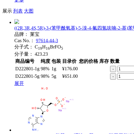
展示
列表
大图
((2R,3R,4S,5R)-3-(苯甲酰氧基)-5-溴-4-氟四氢呋喃-2-基
品牌：
莱宝
Cas No.：
97614-44-3
分子式：
C
H
BrFO
19
16
5
分子量：
423.23
商品编号
纯度
包装
目录价
您的价格
库存
数量
D222801-1g
98%
1g
¥176.00
-
D222801-5g
98%
5g
¥651.00
-
展开