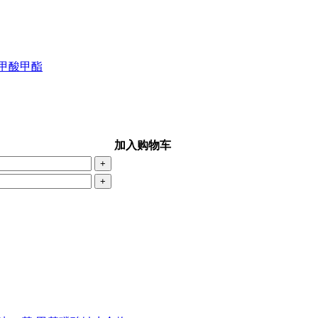
)苯甲酸甲酯
加入购物车
+
+