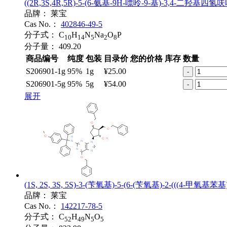
((2R,3S,4R,5R)-5-(6-氨基-9H-嘌呤-9-基)-3,4-二羟
品牌：
莱宝
Cas No.：
402846-49-5
分子式：
C
H
N
Na
O
P
10
14
5
2
8
分子量：
409.20
商品编号
纯度
包装
目录价
您的价格
库存
数量
S206901-1g
95%
1g
¥25.00
-
S206901-5g
95%
5g
¥54.00
-
展开
(1S, 2S, 3S, 5S)-3-(苄氧基)-5-(6-(苄氧基)-2-(((4
品牌：
莱宝
Cas No.：
142217-78-5
分子式：
C
H
N
O
52
49
5
5