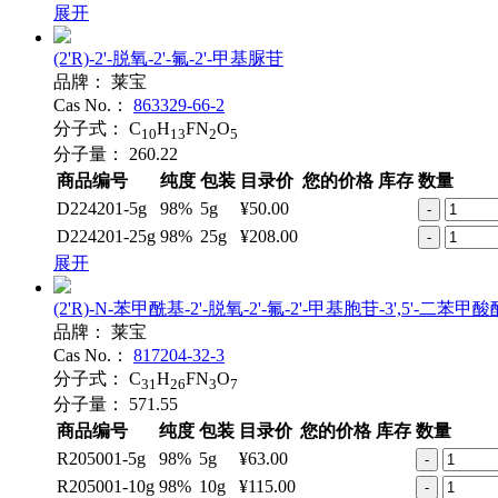
展开
(2'R)-2'-脱氧-2'-氟-2'-甲基脲苷
品牌：
莱宝
Cas No.：
863329-66-2
分子式：
C
H
FN
O
10
13
2
5
分子量：
260.22
商品编号
纯度
包装
目录价
您的价格
库存
数量
D224201-5g
98%
5g
¥50.00
-
D224201-25g
98%
25g
¥208.00
-
展开
(2'R)-N-苯甲酰基-2'-脱氧-2'-氟-2'-甲基胞苷-3',5'-二苯甲酸
品牌：
莱宝
Cas No.：
817204-32-3
分子式：
C
H
FN
O
31
26
3
7
分子量：
571.55
商品编号
纯度
包装
目录价
您的价格
库存
数量
R205001-5g
98%
5g
¥63.00
-
R205001-10g
98%
10g
¥115.00
-