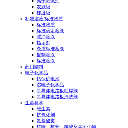
离子对试剂
农残级
梯度级
标准溶液/标准物质
标准物质
标准滴定溶液
缓冲溶液
指示剂
杂质标准溶液
配制溶液
标准溶液
药用辅料
电子化学品
钙钛矿电池
湿电子化学品
半导体电路板助焊剂
半导体电路板清洗剂
生命科学
维生素
抗氧化剂
氨基酸类
核糖、核苷、核酸及其衍生物