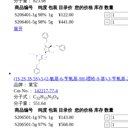
分子量：
823.98
商品编号
纯度
包装
目录价
您的价格
库存
数量
S206401-1g
98%
1g
¥122.00
-
S206401-5g
98%
5g
¥441.00
-
展开
(1S,2S,3S,5S)-5-(2-氨基-6-苄氧基-9H-嘌呤-9-基)-3
品牌：
莱宝
Cas No.：
142217-77-4
分子式：
C
H
N
O
32
33
5
4
分子量：
551.64
商品编号
纯度
包装
目录价
您的价格
库存
数量
S206501-1g
97%
1g
¥143.00
-
S206501-5g
97%
5g
¥568.00
-