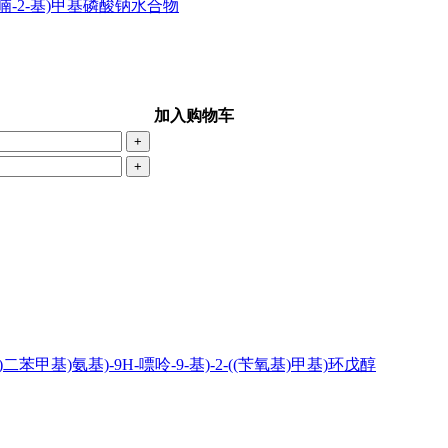
基四氢呋喃-2-基)甲基磷酸钠水合物
加入购物车
+
+
-甲氧基苯基)二苯甲基)氨基)-9H-嘌呤-9-基)-2-((苄氧基)甲基)环戊醇