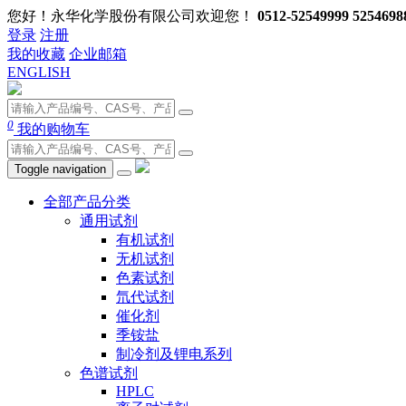
您好！永华化学股份有限公司欢迎您！
0512-52549999 5254698
登录
注册
我的收藏
企业邮箱
ENGLISH
0
我的购物车
Toggle navigation
全部产品分类
通用试剂
有机试剂
无机试剂
色素试剂
氘代试剂
催化剂
季铵盐
制冷剂及锂电系列
色谱试剂
HPLC