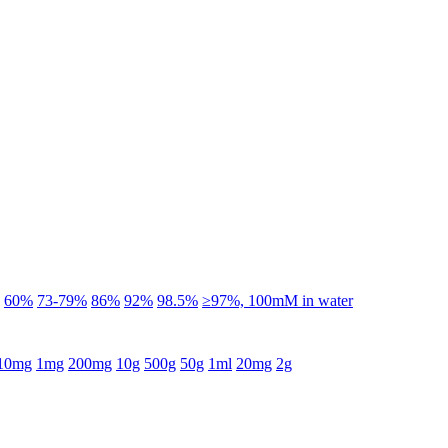
60%
73-79%
86%
92%
98.5%
≥97%, 100mM in water
10mg
1mg
200mg
10g
500g
50g
1ml
20mg
2g