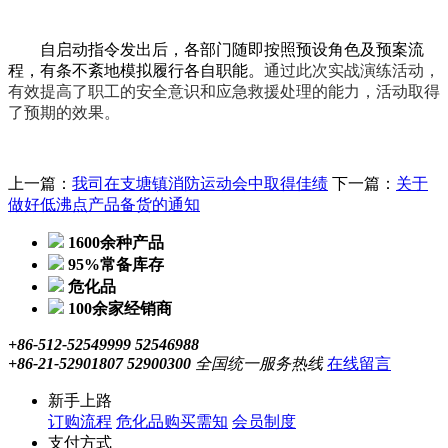
自启动指令发出后，各部门随即按照预设角色及预案流
程，有条不紊地模拟履行各自职能。
通过此次实战演练活动，
有效提高了职工的安全意识和应急救援处理的能力，活动取得
了预期的效果。
上一篇：
我司在支塘镇消防运动会中取得佳绩
下一篇：
关于
做好低沸点产品备货的通知
1600余种产品
95%常备库存
危化品
100余家经销商
+86-512-52549999 52546988
+86-21-52901807 52900300
全国统一服务热线
在线留言
新手上路
订购流程
危化品购买需知
会员制度
支付方式