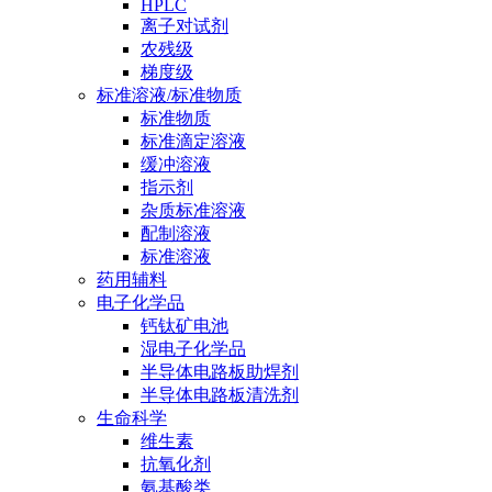
HPLC
离子对试剂
农残级
梯度级
标准溶液/标准物质
标准物质
标准滴定溶液
缓冲溶液
指示剂
杂质标准溶液
配制溶液
标准溶液
药用辅料
电子化学品
钙钛矿电池
湿电子化学品
半导体电路板助焊剂
半导体电路板清洗剂
生命科学
维生素
抗氧化剂
氨基酸类