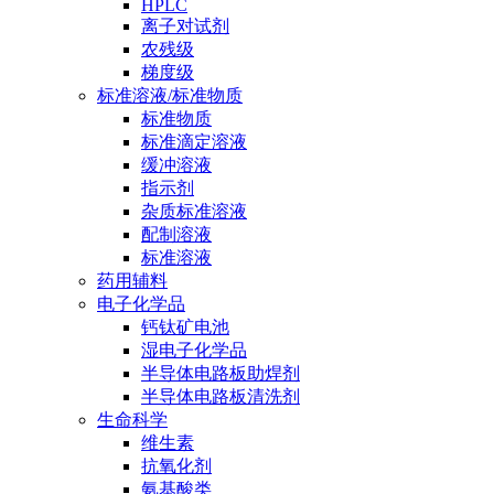
HPLC
离子对试剂
农残级
梯度级
标准溶液/标准物质
标准物质
标准滴定溶液
缓冲溶液
指示剂
杂质标准溶液
配制溶液
标准溶液
药用辅料
电子化学品
钙钛矿电池
湿电子化学品
半导体电路板助焊剂
半导体电路板清洗剂
生命科学
维生素
抗氧化剂
氨基酸类