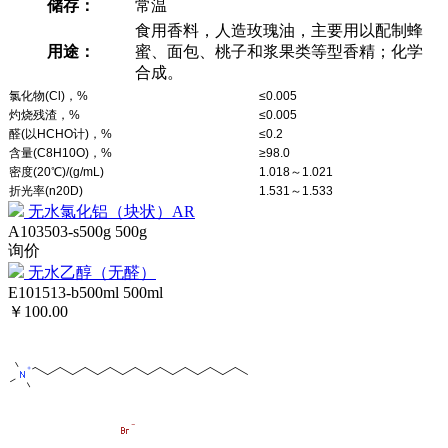
储存：
常温
食用香料，人造玫瑰油，主要用以配制蜂
用途：
蜜、面包、桃子和浆果类等型香精；化学
合成。
氯化物(Cl)，%
≤0.005
灼烧残渣，%
≤0.005
醛(以HCHO计)，%
≤0.2
含量(C8H10O)，%
≥98.0
密度(20℃)/(g/mL)
1.018～1.021
折光率(n20D)
1.531～1.533
无水氯化铝（块状）AR
A103503-s500g
500g
询价
无水乙醇（无醛）
E101513-b500ml
500ml
￥100.00