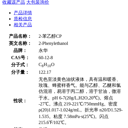
收藏该产品
大包装询价
产品详情
质检信息
相关产品
产品名称：
2-苯乙醇CP
英文名称：
2-Phenylethanol
品牌：
永华
CAS号：
60-12-8
C
H
O
分子式：
8
10
分子量：
122.17
无色至淡黄色油状液体，具有温和暖香、
玫瑰、蜂蜜样香气。能与乙醇、乙醚和氯
仿混溶，易溶于丙二醇，溶于甘油，微溶
于水。pH 6-7(20g/L,H2O,20℃)。熔点
性状：
-27℃。沸点 219-221℃/750mmHg。密度
ρ(20)1.017-1.024g/mL。折光率 n20/D1.529-
1.535。粘度 7.58mPa·s(25℃)。闪点
215.6℉/102℃。