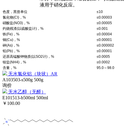
液用于硝化反应。
色度，黑曾单位
≤10
氯化物(Cl)，%
≤0.00003
硝酸盐(NO3)，%
≤0.00005
灼烧残渣(以硫酸盐计)，%
≤0.001
铁(Fe)，%
≤0.00004
铜(Cu)，%
≤0.00001
砷(As)，%
≤0.000002
铅(Pb)，%
≤0.00001
还原高锰酸钾物质(以SO2计)，%
≤0.0005
铵盐(NH4)，%
≤0.0002
含量，%
95.0～98.0
无水氯化铝（块状）AR
A103503-s500g
500g
询价
无水乙醇（无醛）
E101513-b500ml
500ml
￥100.00