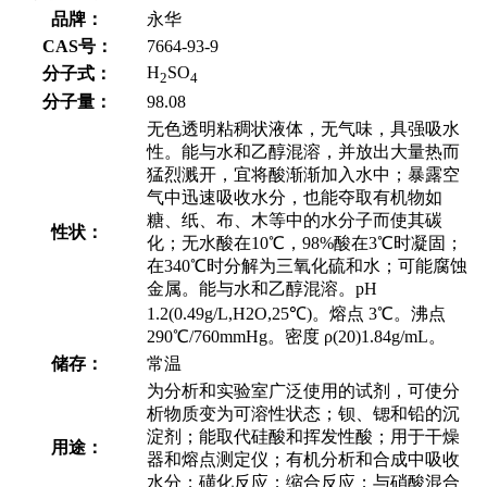
品牌：
永华
CAS号：
7664-93-9
H
SO
分子式：
2
4
分子量：
98.08
无色透明粘稠状液体，无气味，具强吸水
性。能与水和乙醇混溶，并放出大量热而
猛烈溅开，宜将酸渐渐加入水中；暴露空
气中迅速吸收水分，也能夺取有机物如
糖、纸、布、木等中的水分子而使其碳
性状：
化；无水酸在10℃，98%酸在3℃时凝固；
在340℃时分解为三氧化硫和水；可能腐蚀
金属。能与水和乙醇混溶。pH
1.2(0.49g/L,H2O,25℃)。熔点 3℃。沸点
290℃/760mmHg。密度 ρ(20)1.84g/mL。
储存：
常温
为分析和实验室广泛使用的试剂，可使分
析物质变为可溶性状态；钡、锶和铅的沉
淀剂；能取代硅酸和挥发性酸；用于干燥
用途：
器和熔点测定仪；有机分析和合成中吸收
水分；磺化反应；缩合反应；与硝酸混合