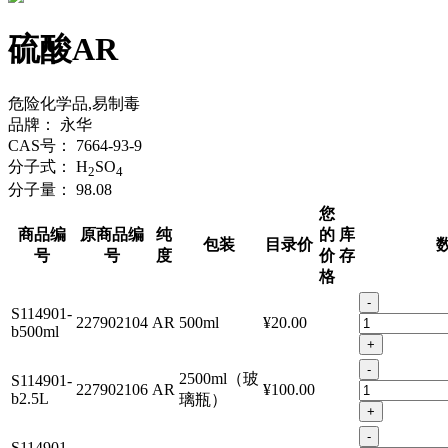
硫酸AR
危险化学品,易制毒
品牌：
永华
CAS号：
7664-93-9
分子式：
H
SO
2
4
分子量：
98.08
您
商品编
原商品编
纯
的
库
包装
目录价
号
号
度
价
存
格
-
S114901-
227902104
AR
500ml
¥20.00
b500ml
+
-
2500ml（玻
S114901-
227902106
AR
¥100.00
b2.5L
璃瓶）
+
-
S114901-