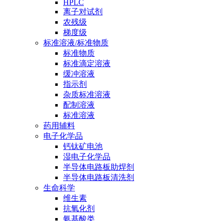
HPLC
离子对试剂
农残级
梯度级
标准溶液/标准物质
标准物质
标准滴定溶液
缓冲溶液
指示剂
杂质标准溶液
配制溶液
标准溶液
药用辅料
电子化学品
钙钛矿电池
湿电子化学品
半导体电路板助焊剂
半导体电路板清洗剂
生命科学
维生素
抗氧化剂
氨基酸类