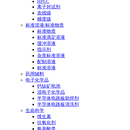
HPLC
离子对试剂
农残级
梯度级
标准溶液/标准物质
标准物质
标准滴定溶液
缓冲溶液
指示剂
杂质标准溶液
配制溶液
标准溶液
药用辅料
电子化学品
钙钛矿电池
湿电子化学品
半导体电路板助焊剂
半导体电路板清洗剂
生命科学
维生素
抗氧化剂
氨基酸类