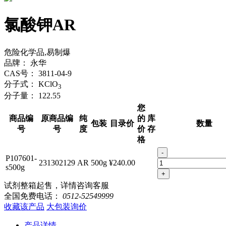
氯酸钾AR
危险化学品,易制爆
品牌：
永华
CAS号：
3811-04-9
分子式：
KClO
3
分子量：
122.55
您
商品编
原商品编
纯
的
库
包装
目录价
数量
号
号
度
价
存
格
-
P107601-
231302129
AR
500g
¥240.00
s500g
+
试剂整箱起售，详情咨询客服
全国免费电话：
0512-52549999
收藏该产品
大包装询价
产品详情