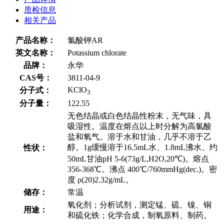
质检信息
相关产品
产品名称：
氯酸钾AR
英文名称：
Potassium chlorate
品牌：
永华
CAS号：
3811-04-9
KClO
分子式：
3
分子量：
122.55
无色结晶或白色结晶性粉末，无气味，具
吸湿性。温度在熔点以上时分解为高氯酸
盐和氧气。溶于水和甘油，几乎不溶于乙
醇。1g缓慢溶于16.5mL水、1.8mL沸水、约
性状：
50mL甘油pH 5-6(73g/L,H2O,20℃)。熔点
356-368℃。沸点 400℃/760mmHg(dec.)。密
度 ρ(20)2.32g/mL。
储存：
常温
氧化剂；分析试剂，测定锰、硫、镍、铜
用途：
和硫化铁；化学合成，制氧原料、制药。