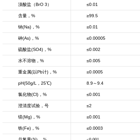
溴酸盐（BrO 3）
≤0.01
含量，%
≥99.5
钠(Na)，%
≤0.01
砷(As)，%
≤0.00005
硫酸盐(SO4)，%
≤0.002
水不溶物，%
≤0.005
重金属(以Pb计)，%
≤0.0005
pH(50g/L，25℃)
8.9～9.4
氯化物(Cl)，%
≤0.001
澄清度试验，号
≤2
镁(Mg)，%
≤0.001
铁(Fe)，%
≤0.0003
总氮量(N) ，%
≤0.001