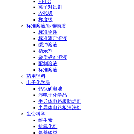
HPLC
离子对试剂
农残级
梯度级
标准溶液/标准物质
标准物质
标准滴定溶液
缓冲溶液
指示剂
杂质标准溶液
配制溶液
标准溶液
药用辅料
电子化学品
钙钛矿电池
湿电子化学品
半导体电路板助焊剂
半导体电路板清洗剂
生命科学
维生素
抗氧化剂
氨基酸类