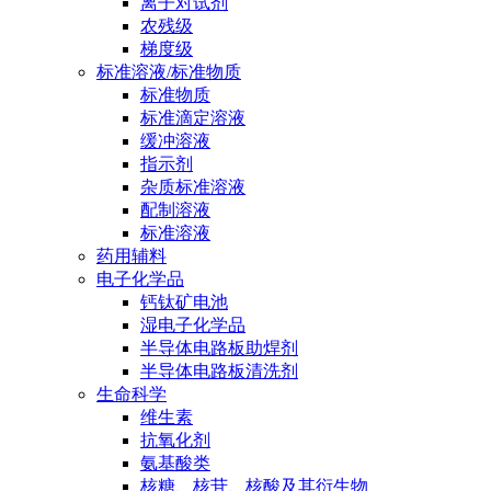
离子对试剂
农残级
梯度级
标准溶液/标准物质
标准物质
标准滴定溶液
缓冲溶液
指示剂
杂质标准溶液
配制溶液
标准溶液
药用辅料
电子化学品
钙钛矿电池
湿电子化学品
半导体电路板助焊剂
半导体电路板清洗剂
生命科学
维生素
抗氧化剂
氨基酸类
核糖、核苷、核酸及其衍生物