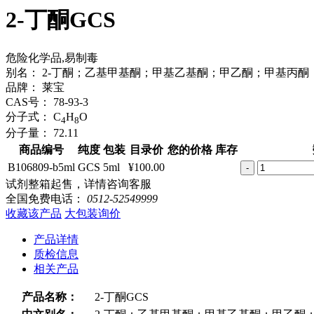
2-丁酮GCS
危险化学品,易制毒
别名：
2-丁酮；乙基甲基酮；甲基乙基酮；甲乙酮；甲基丙酮
品牌：
莱宝
CAS号：
78-93-3
分子式：
C
H
O
4
8
分子量：
72.11
商品编号
纯度
包装
目录价
您的价格
库存
B106809-b5ml
GCS
5ml
¥100.00
-
试剂整箱起售，详情咨询客服
全国免费电话：
0512-52549999
收藏该产品
大包装询价
产品详情
质检信息
相关产品
产品名称：
2-丁酮GCS