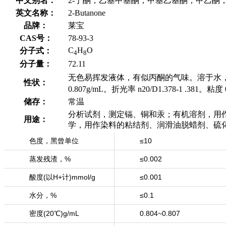
中文别名：
2-丁酮；乙基甲基酮；甲基乙基酮；甲乙酮
英文名称：
2-Butanone
品牌：
莱宝
CAS号：
78-93-3
C
H
O
分子式：
4
8
分子量：
72.11
无色易挥发液体，有似丙酮的气味。溶于水，混溶于醇、醚及
性状：
0.807g/mL。折光率 n20/D1.378-1 .381。粘度 
储存：
常温
分析试剂，测定镉、铜和汞；有机溶剂，用
用途：
学，用作染料的粘结剂、润滑油脱蜡剂、硫
色度，黑曾单位
≤10
蒸发残渣，%
≤0.002
酸度(以H+计)mmol/g
≤0.001
水分，%
≤0.1
密度(20℃)g/mL
0.804~0.807