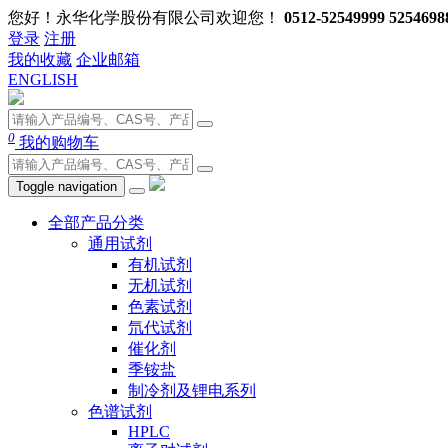
您好！永华化学股份有限公司欢迎您！
0512-52549999 5254698
登录
注册
我的收藏
企业邮箱
ENGLISH
0
我的购物车
Toggle navigation
全部产品分类
通用试剂
有机试剂
无机试剂
色素试剂
氘代试剂
催化剂
季铵盐
制冷剂及锂电系列
色谱试剂
HPLC