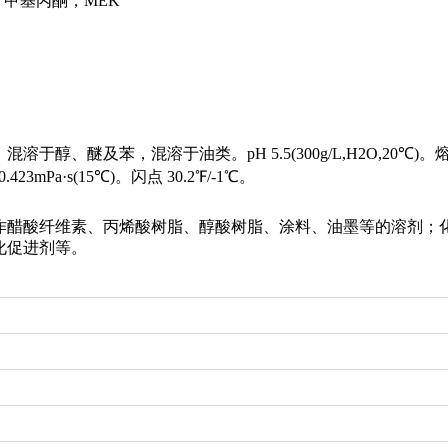
；甲基丙酮；MEK
苯，混溶于油类。pH 5.5(300g/L,H2O,20℃)。熔点 -87℃。
0.423mPa·s(15℃)。闪点 30.2℉/-1℃。
作醋酸纤维素、丙烯酸树脂、醇酸树脂、涂料、油墨等的溶剂；
化促进剂等。