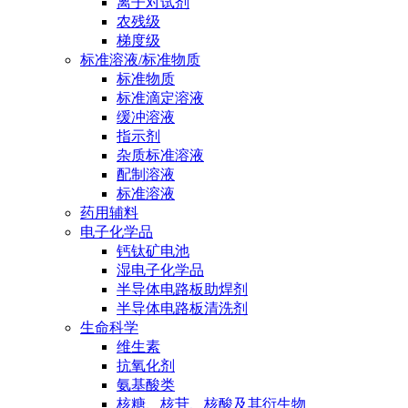
离子对试剂
农残级
梯度级
标准溶液/标准物质
标准物质
标准滴定溶液
缓冲溶液
指示剂
杂质标准溶液
配制溶液
标准溶液
药用辅料
电子化学品
钙钛矿电池
湿电子化学品
半导体电路板助焊剂
半导体电路板清洗剂
生命科学
维生素
抗氧化剂
氨基酸类
核糖、核苷、核酸及其衍生物