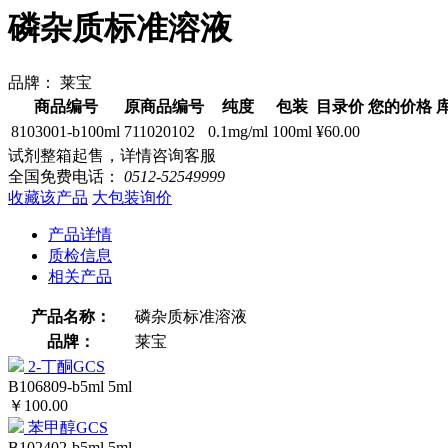
磷杂质标准溶液
品牌：
莱宝
商品编号
原商品编号
纯度
包装
目录价
您的价格
8103001-b100ml
711020102
0.1mg/ml
100ml
¥60.00
试剂整箱起售，详情咨询客服
全国免费电话：
0512-52549999
收藏该产品
大包装询价
产品详情
质检信息
相关产品
产品名称：
磷杂质标准溶液
品牌：
莱宝
2-丁酮GCS
B106809-b5ml
5ml
￥100.00
苯甲醇GCS
B102402-b5ml
5ml