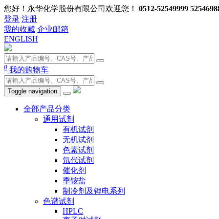
您好！永华化学股份有限公司欢迎您！
0512-52549999 5254698
登录
注册
我的收藏
企业邮箱
ENGLISH
0
我的购物车
Toggle navigation
全部产品分类
通用试剂
有机试剂
无机试剂
色素试剂
氘代试剂
催化剂
季铵盐
制冷剂及锂电系列
色谱试剂
HPLC