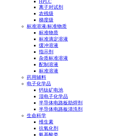
HPLC
离子对试剂
农残级
梯度级
标准溶液/标准物质
标准物质
标准滴定溶液
缓冲溶液
指示剂
杂质标准溶液
配制溶液
标准溶液
药用辅料
电子化学品
钙钛矿电池
湿电子化学品
半导体电路板助焊剂
半导体电路板清洗剂
生命科学
维生素
抗氧化剂
氨基酸类